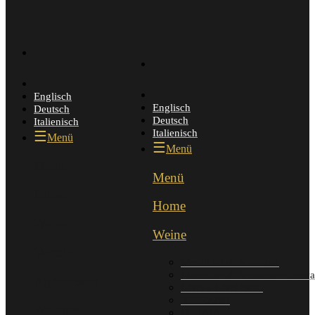
Englisch
Englisch
Deutsch
Deutsch
Italienisch
Italienisch
Menü
Menü
Menü
Menü
Home
Home
Weine
Weine
Terroir
Morellino di Scansano
Morellino di Scansano Riserva
Agriturismo
UNO e UNO DOC
SOPRANO
Weingut
NERAIA