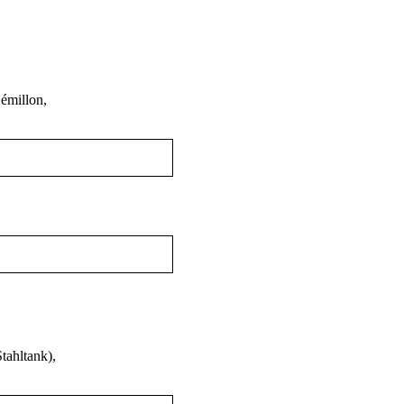
émillon,
tahltank),