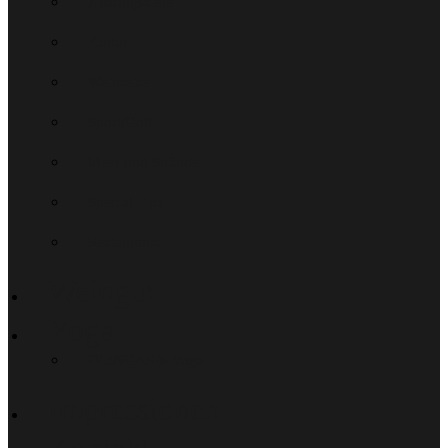
Ausflugsziele
Kultur
Weinreise
Sport/Golf
Meer und Strände
Special Tips
Restaurants
Weingut
Yoga
IYENGAR®-Yoga
Impressionen