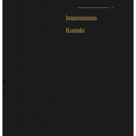
SOPRANO
IYENGAR®-Yoga
NERAIA
Impressionen
IL TOMASO
Kontakt
Sollievo
AliRa Barrique
AliRa
Terroir
Agriturismo
Casa Sangiovese
Casa Merlot
Sala Degustation