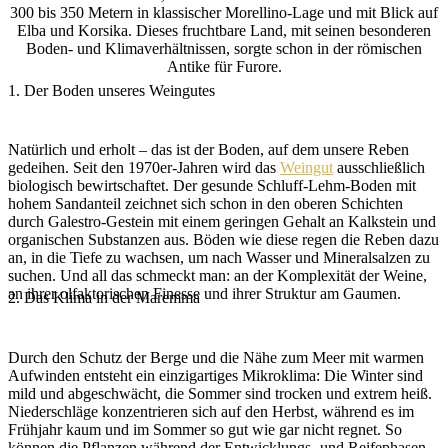
300 bis 350 Metern in klassischer Morellino-Lage und mit Blick auf
Elba und Korsika. Dieses fruchtbare Land, mit seinen besonderen
Boden- und Klimaverhältnissen, sorgte schon in der römischen
Antike für Furore.
1. Der Boden unseres Weingutes
Natürlich und erholt – das ist der Boden, auf dem unsere Reben
gedeihen. Seit den 1970er-Jahren wird das
Weingut
ausschließlich
biologisch bewirtschaftet. Der gesunde Schluff-Lehm-Boden mit
hohem Sandanteil zeichnet sich schon in den oberen Schichten
durch Galestro-Gestein mit einem geringen Gehalt an Kalkstein und
organischen Substanzen aus. Böden wie diese regen die Reben dazu
an, in die Tiefe zu wachsen, um nach Wasser und Mineralsalzen zu
suchen. Und all das schmeckt man: an der Komplexität der Weine,
an ihrer olfaktorischen Finesse und ihrer Struktur am Gaumen.
2. Das Klima in der Maremma
Durch den Schutz der Berge und die Nähe zum Meer mit warmen
Aufwinden entsteht ein einzigartiges Mikroklima: Die Winter sind
mild und abgeschwächt, die Sommer sind trocken und extrem heiß.
Niederschläge konzentrieren sich auf den Herbst, während es im
Frühjahr kaum und im Sommer so gut wie gar nicht regnet. So
können die Pflanzen während der Entwicklungs- und Reifephasen