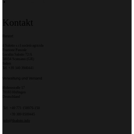
Kontakt
Kontakt
Resort
il Salotto s.r.l società agricola
Frazione Pancole
Localita Salotto 72/A
58054 Scansano (GR)
Italien
Tel. +39 340 3940441
Verwaltung und Versand
Hohenstraße 17
78183 Hüfingen
Deutschland
Tel.
+49 771 158979-150
+39 389 8509445
info@ilsalotto.info