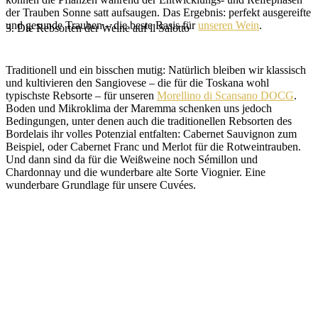
der Trauben Sonne satt aufsaugen. Das Ergebnis: perfekt ausgereifte
und gesunde Trauben – die beste Basis für
unseren Wein
.
3. Die Rebsorten der Weine auf il Salotto
Traditionell und ein bisschen mutig: Natürlich bleiben wir klassisch
und kultivieren den Sangiovese – die für die Toskana wohl
typischste Rebsorte – für unseren
Morellino di Scansano DOCG
.
Boden und Mikroklima der Maremma schenken uns jedoch
Bedingungen, unter denen auch die traditionellen Rebsorten des
Bordelais ihr volles Potenzial entfalten: Cabernet Sauvignon zum
Beispiel, oder Cabernet Franc und Merlot für die Rotweintrauben.
Und dann sind da für die Weißweine noch Sémillon und
Chardonnay und die wunderbare alte Sorte Viognier. Eine
wunderbare Grundlage für unsere Cuvées.