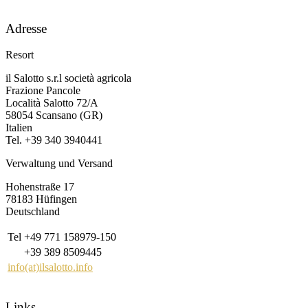
Adresse
Resort
il Salotto s.r.l società agricola
Frazione Pancole
Località Salotto 72/A
58054 Scansano (GR)
Italien
Tel. +39 340 3940441
Verwaltung und Versand
Hohenstraße 17
78183 Hüfingen
Deutschland
Tel
+49 771 158979-150
+39 389 8509445
info(at)ilsalotto.info
Links