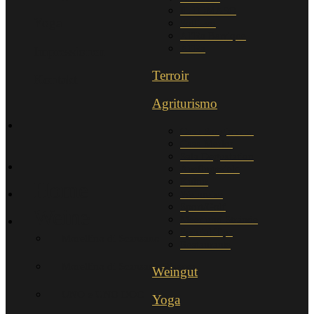
IL TOMASO
Yoga
Sollievo
AliRa Barrique
AliRa
Impressionen
Terroir
Kontakt
Agriturismo
Casa Sangiovese
Casa Merlot
Sala Degustation
Ausflugsziele
Kultur
Home
Weinreise
Sport/Golf
Weine
Meer und Strände
Special Tips
Morellino di Scansano
Restaurants
Morellino di Scansano Riserva
Weingut
UNO e UNO DOC
Yoga