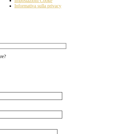
Impostazioni Cooke
Informativa sulla privacy
are?