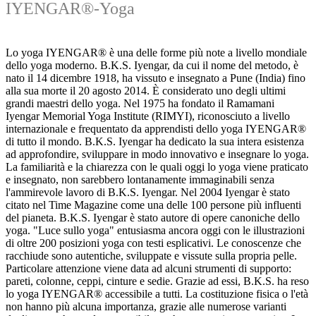
IYENGAR®-Yoga
Lo yoga IYENGAR® è una delle forme più note a livello mondiale
dello yoga moderno. B.K.S. Iyengar, da cui il nome del metodo, è
nato il 14 dicembre 1918, ha vissuto e insegnato a Pune (India) fino
alla sua morte il 20 agosto 2014. È considerato uno degli ultimi
grandi maestri dello yoga. Nel 1975 ha fondato il Ramamani
Iyengar Memorial Yoga Institute (RIMYI), riconosciuto a livello
internazionale e frequentato da apprendisti dello yoga IYENGAR®
di tutto il mondo. B.K.S. Iyengar ha dedicato la sua intera esistenza
ad approfondire, sviluppare in modo innovativo e insegnare lo yoga.
La familiarità e la chiarezza con le quali oggi lo yoga viene praticato
e insegnato, non sarebbero lontanamente immaginabili senza
l'ammirevole lavoro di B.K.S. Iyengar. Nel 2004 Iyengar è stato
citato nel Time Magazine come una delle 100 persone più influenti
del pianeta. B.K.S. Iyengar è stato autore di opere canoniche dello
yoga. "Luce sullo yoga" entusiasma ancora oggi con le illustrazioni
di oltre 200 posizioni yoga con testi esplicativi. Le conoscenze che
racchiude sono autentiche, sviluppate e vissute sulla propria pelle.
Particolare attenzione viene data ad alcuni strumenti di supporto:
pareti, colonne, ceppi, cinture e sedie. Grazie ad essi, B.K.S. ha reso
lo yoga IYENGAR® accessibile a tutti. La costituzione fisica o l'età
non hanno più alcuna importanza, grazie alle numerose varianti