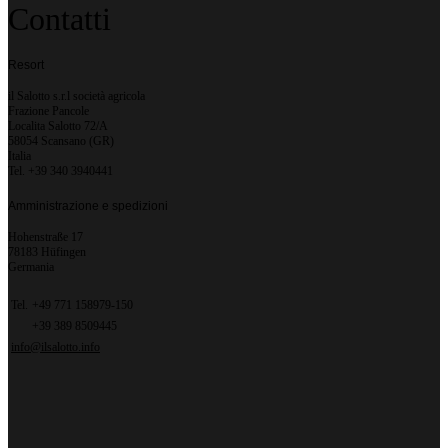
Contatti
Resort
il Salotto s.r.l società agricola
Frazione Pancole
Localita Salotto 72/A
58054 Scansano (GR)
Italia
Tel. +39 340 3940441
Amministrazione e spedizioni
Hohenstraße 17
78183 Hüfingen
Germania
Tel.
+49 771 158979-150
+39 389 8509445
info@ilsalotto.info