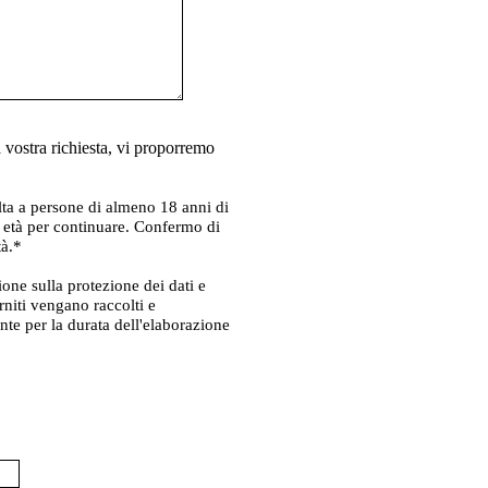
vostra richiesta, vi proporremo
olta a persone di almeno 18 anni di
 età per continuare. Confermo di
tà.*
zione sulla protezione dei dati e
rniti vengano raccolti e
te per la durata dell'elaborazione