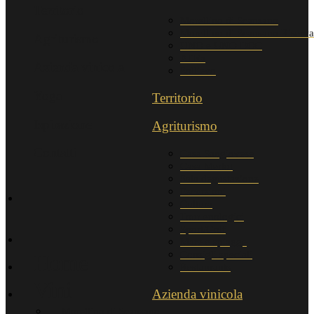
Territorio
Morellino di Scansano
Morellino di Scansano Riserva
Agriturismo
UNO e UNO DOC
AliRa
Azienda vinicola
Sollievo
Yoga
Territorio
Ispirazione
Agriturismo
Contatti
Casa Sangiovese
Casa Merlot
Sala degustazione
Escursioni
Cultura
Tour enologici
Sport/Golf
Mare e spiagge
Consigli speciali
Home
Restaurants
Vini
Azienda vinicola
Morellino di Scansano