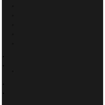
Tour enologici
Sport/Golf
Mare e spiagge
Consigli speciali
Restaurants
Azienda vinicola
Yoga
IYENGAR®-Yoga
Ispirazione
Contatti