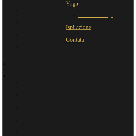
Yoga
Morellino di Scansano Riserva
IYENGAR®-Yoga
UNO e UNO DOC
Ispirazione
AliRa
Contatti
Sollievo
Territorio
Agriturismo
Casa Sangiovese
Casa Merlot
Sala degustazione
Escursioni
Cultura