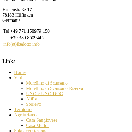
Hohenstraße 17
78183 Hüfingen
Germania
Tel
+49 771 158979-150
+39 389 8509445
info(at)ilsalotto.info
Links
Home
Vini
Morellino di Scansano
Morellino di Scansano Riserva
UNO e UNO DOC
AliRa
Sollievo
Territorio
Agriturismo
Casa Sangiovese
Casa Merlot
Sala degustazione