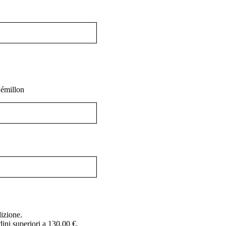
Sémillon
dizione.
dini superiori a 130,00 €.