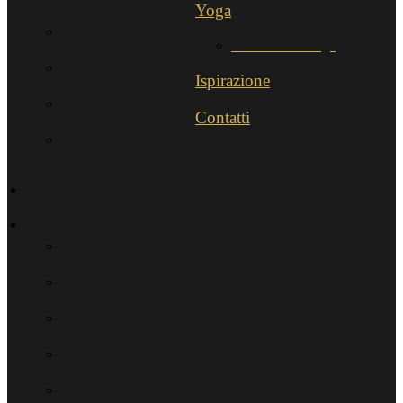
Yoga
Morellino di Scansano Riserva
IYENGAR®-Yoga
UNO e UNO DOC
Ispirazione
AliRa
Contatti
Sollievo
Territorio
Agriturismo
Casa Sangiovese
Casa Merlot
Sala degustazione
Escursioni
Cultura