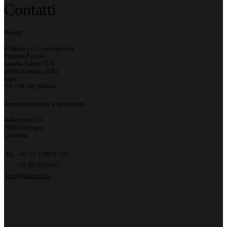
Contatti
Resort
il Salotto s.r.l società agricola
Frazione Pancole
Localita Salotto 72/A
58054 Scansano (GR)
Italia
Tel. +39 340 3940441
Amministrazione e spedizioni
Hohenstraße 17
78183 Hüfingen
Germania
Tel.
+49 771 158979-150
+39 389 8509445
info@ilsalotto.info