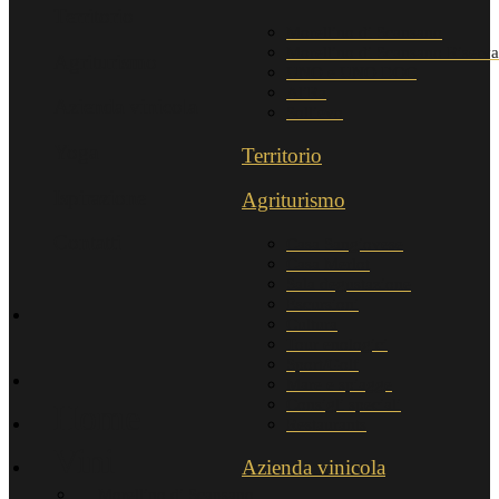
Territorio
Morellino di Scansano
Morellino di Scansano Riserva
Agriturismo
UNO e UNO DOC
AliRa
Azienda vinicola
Sollievo
Yoga
Territorio
Ispirazione
Agriturismo
Contatti
Casa Sangiovese
Casa Merlot
Sala degustazione
Escursioni
Cultura
Tour enologici
Sport/Golf
Mare e spiagge
Consigli speciali
Home
Restaurants
Vini
Azienda vinicola
Morellino di Scansano