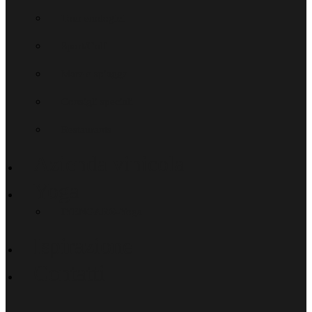
Tour enologici
Sport/Golf
Mare e spiagge
Consigli speciali
Restaurants
Azienda vinicola
Yoga
IYENGAR®-Yoga
Ispirazione
Contatti