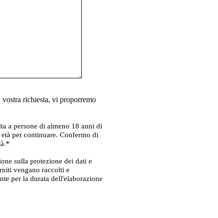
vostra richiesta, vi proporremo
olta a persone di almeno 18 anni di
 età per continuare. Confermo di
tà.*
zione sulla protezione dei dati e
rniti vengano raccolti e
te per la durata dell'elaborazione